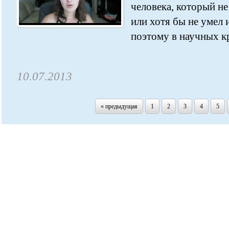
человека, который н
или хотя бы не умел 
поэтому в научных кр
10.07.2013
« предыдущая
1
2
3
4
5