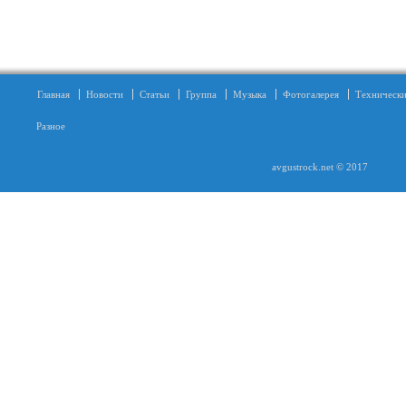
Главная
Новости
Статьи
Группа
Музыка
Фотогалерея
Технически
Разное
avgustrock.net © 2017