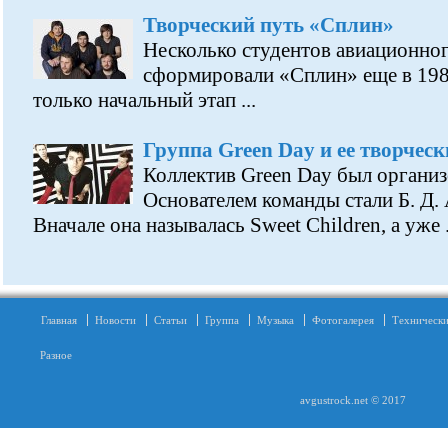
Творческий путь «Сплин»
Несколько студентов авиационног
сформировали «Сплин» еще в 1986
только начальный этап ...
Группа Green Day и ее творческ
Коллектив Green Day был организ
Основателем команды стали Б. Д.
Вначале она называлась Sweet Children, а уже .
Главная
Новости
Статьи
Группа
Музыка
Фотогалерея
Технически
Разное
avgustrock.net © 2017