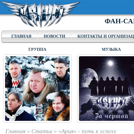
ФАН-СА
ГЛАВНАЯ
НОВОСТИ
КОНТАКТЫ И ОРГАНИЗА
ГРУППА
МУЗЫКА
Главная
»
Статьи
»
«Ария» - путь к успеху