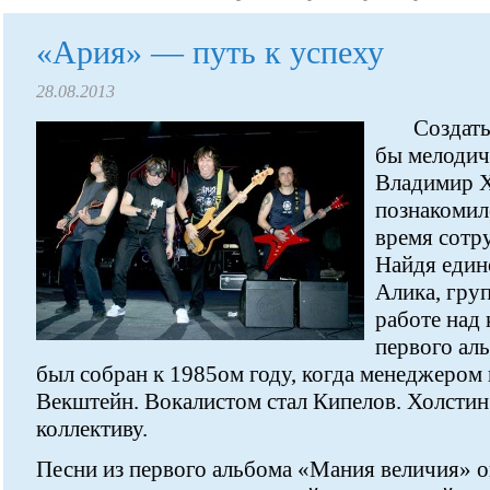
«Ария» — путь к успеху
28.08.2013
Создать
бы мелодич
Владимир Х
познакомил
время сотр
Найдя един
Алика, гру
работе над
первого ал
был собран к 1985ом году, когда менеджером
Векштейн. Вокалистом стал Кипелов. Холстин
коллективу.
Песни из первого альбома «Мания величия» о