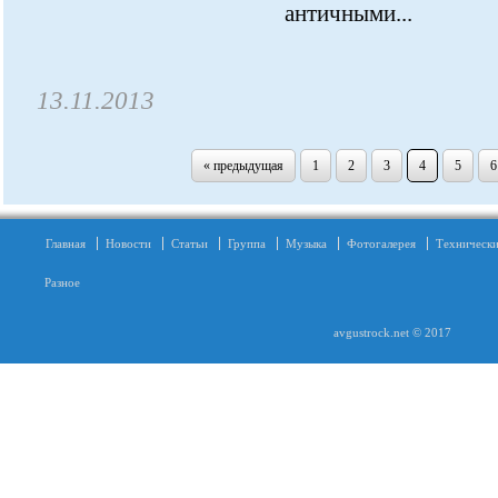
античными...
13.11.2013
« предыдущая
1
2
3
4
5
6
Главная
Новости
Статьи
Группа
Музыка
Фотогалерея
Технически
Разное
avgustrock.net © 2017