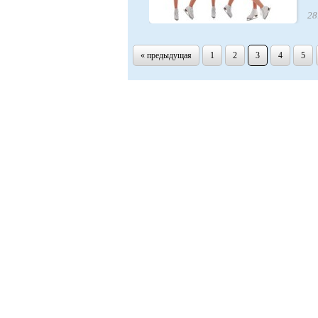
28
« предыдущая
1
2
3
4
5