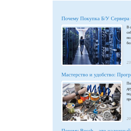
Почему Покупка Б/У Сервера
В 
со
по
бо
23
Мастерство и удобство: Прогр
По
др
по
про
20
Почему Bosch – это надежный