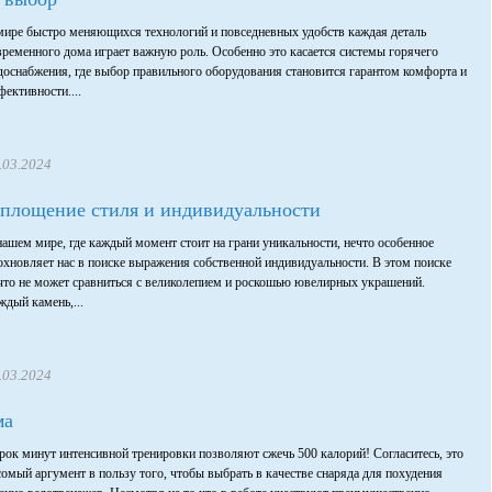
мире быстро меняющихся технологий и повседневных удобств каждая деталь
временного дома играет важную роль. Особенно это касается системы горячего
доснабжения, где выбор правильного оборудования становится гарантом комфорта и
фективности....
.03.2024
площение стиля и индивидуальности
нашем мире, где каждый момент стоит на грани уникальности, нечто особенное
охновляет нас в поиске выражения собственной индивидуальности. В этом поиске
что не может сравниться с великолепием и роскошью ювелирных украшений.
ждый камень,...
.03.2024
ма
рок минут интенсивной тренировки позволяют сжечь 500 калорий! Согласитесь, это
сомый аргумент в пользу того, чтобы выбрать в качестве снаряда для похудения