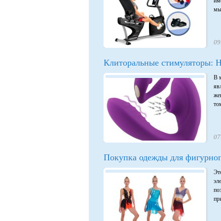
им
мы
09
Клиторальные стимуляторы: Н
В 
яв
же
том
07
Покупка одежды для фигурног
Эт
эл
по
при