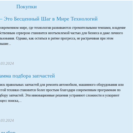
Покупки
 – Это Бесценный Шаг в Мире Технологий
современном мире, где технологии развиваются стремительными темпами, владение
бственным сервером становится неотъемлемой частью для бизнеса и даже личного
льзования. Однако, как остаться в ритме прогресса, не растрачивая при этом
льшие...
.03.2024
амма подбора запчастей
иск правильных запчастей для ремонта автомобиля, машинного оборудования или
угой техники становится более простым благодаря современным программам по
дбору запчастей. Эти инновационные решения устраняют сложности и ускоряют
цесс поиска,...
.03.2024
 выбор