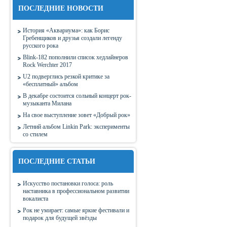
ПОСЛЕДНИЕ НОВОСТИ
История «Аквариума»: как Борис
Гребенщиков и друзья создали легенду
русского рока
Blink-182 пополнили список хедлайнеров
Rock Werchter 2017
U2 подверглись резкой критике за
«бесплатный» альбом
В декабре состоится сольный концерт рок-
музыканта Милана
На свое выступление зовет «Добрый рок»
Летний альбом Linkin Park: эксперименты
со стилем
ПОСЛЕДНИЕ СТАТЬИ
Искусство постановки голоса: роль
наставника в профессиональном развитии
вокалиста
Рок не умирает: самые яркие фестивали и
подарок для будущей звёзды