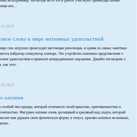
енно велотренажер. Несмотря на то что в работе участвуют преимущественно
шцы ног,...
.11.2023
овое слово в мире интимных удовольствий
мире секс-игрушек происходит настоящая революция, и одним из самых заметных
ляется вибратор-стимулятор клитора. Это устройство изменило представление о
нском удовольствии и приносит непередаваемые ощущения. Давайте поговорим о
, как этот...
.10.2023
о катания
о особый тип одежды, который отличается своей яркостью, оригинальностью и
егантностью. Фигурное катание очень зрелищный и красивый вид спорта, который
зволит вам держать свою физическую форму в тонусе, красиво кататься на коньках,
ятно...