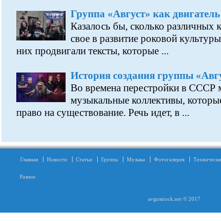
Группа «Август» как двигатель
Казалось бы, сколько различных 
свое в развитие роковой культуры
них продвигали тексты, которые ...
История создания группы «Авг
Во времена перестройки в СССР м
музыкальные коллективы, которы
право на существование. Речь идет, в ...
Главная
Новости
Статьи
Группа
Музыка
Фотогалерея
Технически
Разное
avgustrock.net © 2017