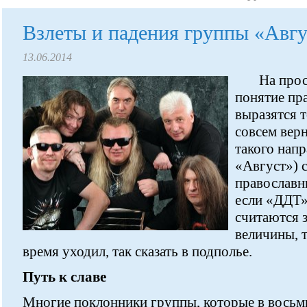
Взлеты и падения группы «Авгу
13.06.2014
На прос
понятие пр
выразятся т
совсем вер
такого нап
«Август») 
православн
если «ДДТ»
считаются 
величины, 
время уходил, так сказать в подполье.
Путь к славе
Многие поклонники группы, которые в восьм